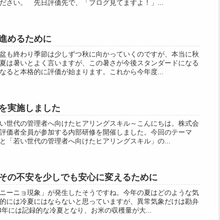
ださい。 先日評価先で、「ブログ見てますよ！」...
進めるために
盆も終わり季節は少しずつ秋に向かっていくのですが、本当に秋
夏は暑いとよく言いますが、この暑さが今後スタンダードになる
なると本格的に評価が始まります。これから今年度...
を実施しました
い世代の管理者へ向けたヒアリングスキル～こんにちは。株式会
評価者全員が参加する内部研修を開催しました。今回のテーマ
と「若い世代の管理者へ向けたヒアリングスキル」の...
その不安を少しでも安心に変えるために
ニーニョ現象」が発生したそうですね。今年の夏はどのような気
的には冷夏にはならないと思っていますが、異常気象だけは勘弁
3年には記録的な冷夏となり、お米の収穫量が大...